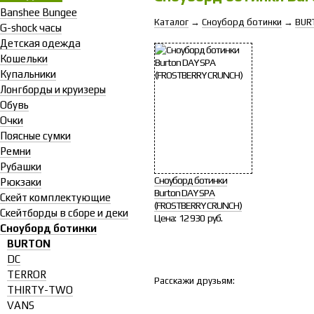
Banshee Bungee
Каталог
→
Сноуборд ботинки
→
BUR
G-shock часы
Детская одежда
Кошельки
Купальники
Лонгборды и круизеры
Обувь
Очки
Поясные сумки
Ремни
Рубашки
Сноуборд ботинки
Рюкзаки
Burton DAY SPA
Скейт комплектующие
(FROSTBERRY CRUNCH)
Скейтборды в сборе и деки
Цена:
12 930 руб.
Сноуборд ботинки
BURTON
DC
TERROR
Расскажи друзьям:
THIRTY-TWO
VANS